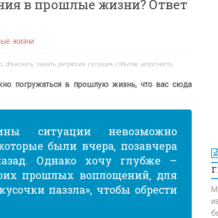
ия в прошлые жизни? Ответ
лые жизни
о
,
объяснить
,
память
,
регрессия
,
ситуация
,
событие
,
целостность
жно погружаться в прошлую жизнь, что вас сюда
чины ситуации невозможно
которые были вчера, позавчера
азад. Однако хочу глубже –
г
воих прошлых воплощений, для
кусочки паззла», чтобы обрести
М
и
б