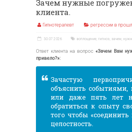
Зачем нужные погружен
клиента.
Гипнотерапевт
регрессии в прош
30.07.2026
воплощение
,
гипноз
,
зачем
,
нужн
Ответ клиента на вопрос
«Зачем Вам ну
привело?»:
Зачастую первопри
объяснить событиями, 
или даже пять лет н
обратиться к опыту с
того чтобы «соединить 
целостность.