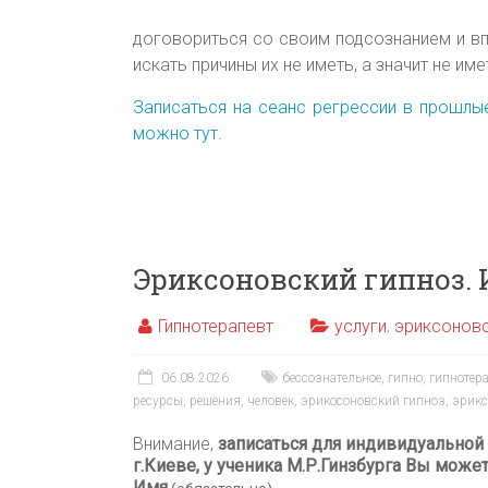
договориться со своим подсознанием и вп
искать причины их не иметь, а значит не и
Записаться на сеанс регрессии в прошлы
можно тут.
Эриксоновский гипноз. 
Гипнотерапевт
услуги
,
эриксоновс
06.08.2026
бессознательное
,
гипно
,
гипнотер
ресурсы
,
решения
,
человек
,
эрикосоновский гипноз
,
эрикс
Внимание,
записаться для индивидуальной
г.Киеве, у ученика М.Р.Гинзбурга Вы може
Имя