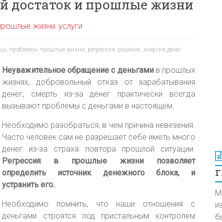
ый достаток и прошлые жизни
 прошлые жизни
,
услуги
щь
,
проблемы
,
прошлые жизни
,
регрессия
,
решение
,
энергия денег
Неуважительное обращение с деньгами
в прошлых
жизнях, добровольный отказ от зарабатывания
денег, смерть из-за денег практически всегда
вызывают проблемы с деньгами в настоящем.
Необходимо разобраться, в чем причина невезения.
Часто человек сам не разрешает себе иметь много
денег из-за страха повтора прошлой ситуации.
Регрессия в прошлые жизни позволяет
г
определить источник денежного блока, и
устранить его.
М
Необходимо помнить, что наши отношения с
и
деньгами строятся под пристальным контролем
б