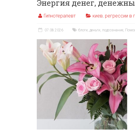
Энергия денег, денежн
Гипнотерапевт
киев
,
регрессии в
07.08.2026
блоги
,
деньги
,
подсознание
,
Помо